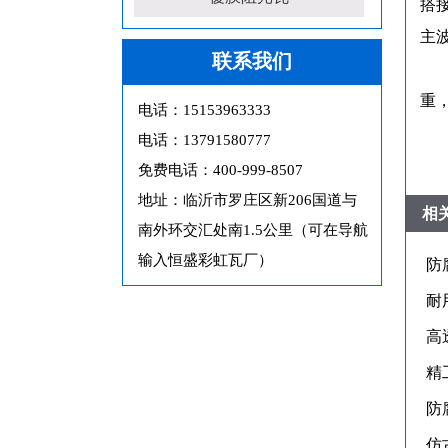
搭
主
联系我们
重
电话：15153963333
电话：13791580777
免费电话：400-999-8507
地址：临沂市罗庄区新206国道与
相
南外环交汇处南1.5公里（可在导航
输入恒盛彩虹瓦厂）
防
耐
高
精
防
仿