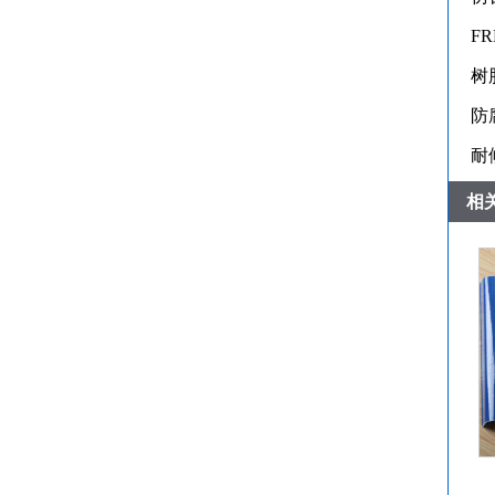
F
树
防
耐
相