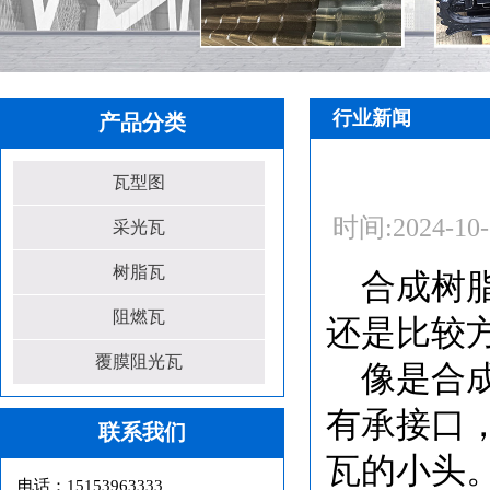
行业新闻
产品分类
瓦型图
时间:
2024-10
采光瓦
树脂瓦
合成树
阻燃瓦
还是比较
覆膜阻光瓦
像是合
有承接口
联系我们
瓦的小头
电话：15153963333