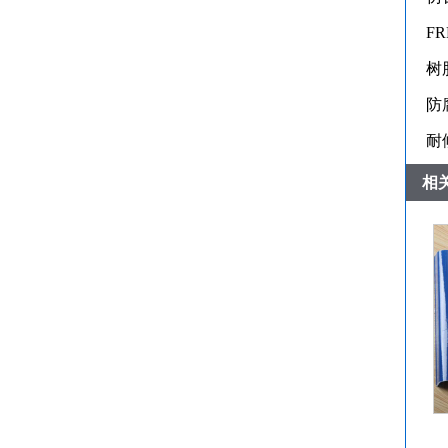
F
树
防
耐
相