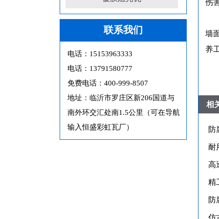
伤
联系我们
墙
养
电话：15153963333
电话：13791580777
免费电话：400-999-8507
地址：临沂市罗庄区新206国道与
相
南外环交汇处南1.5公里（可在导航
输入恒盛彩虹瓦厂）
防
耐
高
精
防
仿