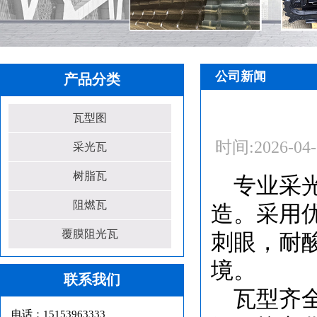
公司新闻
产品分类
瓦型图
时间:
2026-04
采光瓦
树脂瓦
专业采光
阻燃瓦
造。采用
覆膜阻光瓦
刺眼，耐
境。
联系我们
瓦型齐
电话：15153963333